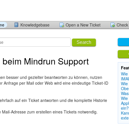
ome
Knowledgebase
Open a New Ticket
Check 
Search
 beim Mindrun Support
Fea
Wie 
en besser und gezielter beantworten zu können, nutzen
IMA
er Anfrage per Mail oder Web wird eine eindeutige Ticket-ID
Wie 
Obe
Was 
Wie 
rfach auf ein Ticket antworten und die komplette Historie
Appl
ein?
ige Mail-Adresse zum erstellen eines Tickets notwendig.
Kan
exte