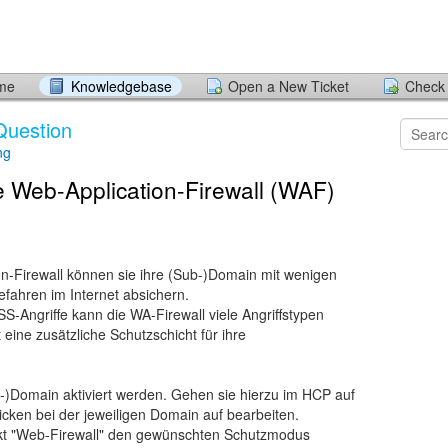
ome
Knowledgebase
Open a New Ticket
Check 
Question
ng
ie Web-Application-Firewall (WAF)
ion-Firewall können sie ihre (Sub-)Domain mit wenigen
efahren im Internet absichern.
S-Angriffe kann die WA-Firewall viele Angriffstypen
eine zusätzliche Schutzschicht für ihre
b-)Domain aktiviert werden. Gehen sie hierzu im HCP auf
icken bei der jeweiligen Domain auf bearbeiten.
kt "Web-Firewall" den gewünschten Schutzmodus